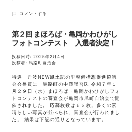
令
コメントする
和
7
年
第２回 まほろば・亀岡かわひがし
2
フォトコンテスト 入選者決定！
月
17
投稿日時:
日
2025年2月4日
投稿者:
発
馬路町自治会
行
馬
特選 丹波NEW風土記の里整備構想促進協議
路
会会長賞に 馬路町の中澤謹吾氏 令和７年１
町
月２９日（水）まほろば・亀岡かわひがしフォ
自
トコンテストの審査会が亀岡市旭町自治会で開
治
催されました。 応募枚数は６３枚。多くの素
会
晴らしい写真が並べられ、審査会が行われまし
だ
よ
た。 結果は下記の通りとなっています。
り
第