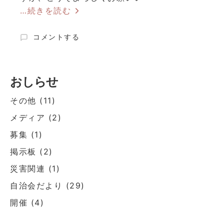
…続きを読む
消
コメントする
防
馬
路
分
おしらせ
団
出
その他
(11)
初
メディア
(2)
式
に
募集
(1)
掲示板
(2)
災害関連
(1)
自治会だより
(29)
開催
(4)