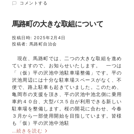
第
コメントする
36
２
号
回
web
ま
馬路町の大きな取組について
版
ほ
に
ろ
投稿日時:
2025年2月4日
ば・
投稿者:
馬路町自治会
亀
岡
現在、馬路町では、二つの大きな取組を進め
か
ていますので、お知らせいたします。 一つは
わ
ひ
「（仮）平の沢池中池駐車場整備」です。平の
が
沢池周辺には十分な駐車場スペースがなく、不
し
便で、路上駐車も起きていました。このため、
フ
亀岡市の支援を頂き、平の沢池中池北側に乗用
ォ
車約４０台、大型バス５台が利用できる新しい
ト
駐車場を整備します。桜の開花に合わせ、今春
コ
３月から一部使用開始を目指しています。皆様
ン
テ
も「仮）平の沢池中池駐
ス
…続きを読む