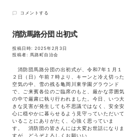
ト
入
馬
コメントする
選
路
者
町
決
の
消防馬路分団 出初式
定！
大
に
き
投稿日時:
2025年2月3日
な
投稿者:
馬路町自治会
取
組
消防団馬路分団の出初式が、令和7年１月１
に
２日（日）午前７時より、キーンと冷え切った
つ
い
空気の中、雪の残る亀岡川東学園グラウンド
て
で、ご来賓各位のご臨席のもと、厳かな雰囲気
に
の中で厳粛に執り行われました。今日、いつ大
きな災害が発生しても不思議ではなく、安全安
心に穏やかに暮らせるよう見守っていただいて
いることにありがたく、心強く思っていま
す。 消防団の皆さんには大変お世話になりま
すが、どうぞよろしくお願いい