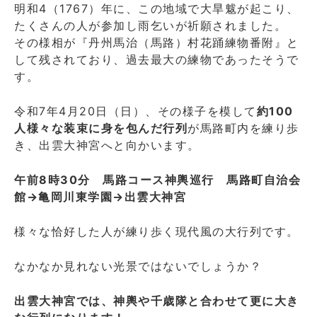
明和4（1767）年に、この地域で大旱魃が起こり、
たくさんの人が参加し雨乞いが祈願されました。
その様相が『丹州馬治（馬路）村花踊練物番附』と
して残されており、過去最大の練物であったそうで
す。
令和7年4月20日（日）、その様子を模して
約100
人様々な装束に身を包んだ行列
が馬路町内を練り歩
き、出雲大神宮へと向かいます。
午前8時30分 馬路コース神輿巡行 馬路町自治会
館→亀岡川東学園→出雲大神宮
様々な恰好した人が練り歩く現代風の大行列です。
なかなか見れない光景ではないでしょうか？
出雲大神宮では、神輿や千歳隊と合わせて更に大き