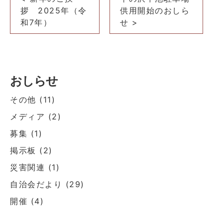
稿
拶 2025年（令
供用開始のおしら
ナ
和7年）
せ >
ビ
ゲ
ー
おしらせ
シ
ョ
その他
(11)
ン
メディア
(2)
募集
(1)
掲示板
(2)
災害関連
(1)
自治会だより
(29)
開催
(4)