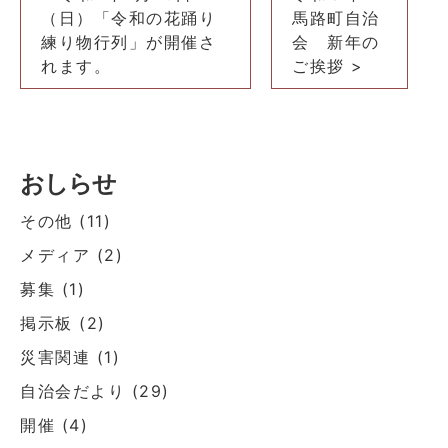
稿
（日）「令和の花踊り
馬路町自治
ナ
練り物行列」が開催さ
会 新年の
れます。
ご挨拶 >
ビ
ゲ
ー
シ
おしらせ
ョ
ン
その他
(11)
メディア
(2)
募集
(1)
掲示板
(2)
災害関連
(1)
自治会だより
(29)
開催
(4)