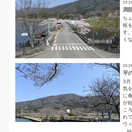
202
満
ち
桜
す
く
202
平
3
気
に
が
こ
れ
ウ
…