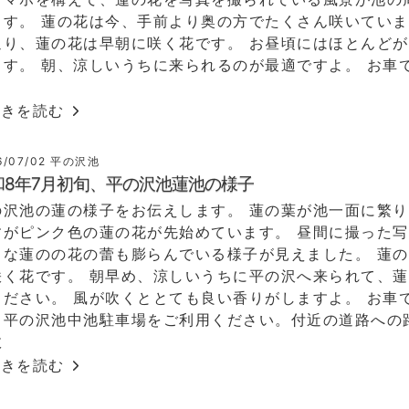
ます。 蓮の花は今、手前より奥の方でたくさん咲いていま
通り、蓮の花は早朝に咲く花です。 お昼頃にはほとんど
ます。 朝、涼しいうちに来られるのが最適ですよ。 お車
続きを読む
6/07/02
平の沢池
和8年7月初旬、平の沢池蓮池の様子
の沢池の蓮の様子をお伝えします。 蓮の葉が池一面に繁
すがピンク色の蓮の花が先始めています。 昼間に撮った
きな蓮のの花の蕾も膨らんでいる様子が見えました。 蓮
咲く花です。 朝早め、涼しいうちに平の沢へ来られて、
ください。 風が吹くととても良い香りがしますよ。 お車
、平の沢池中池駐車場をご利用ください。付近の道路への
故
続きを読む