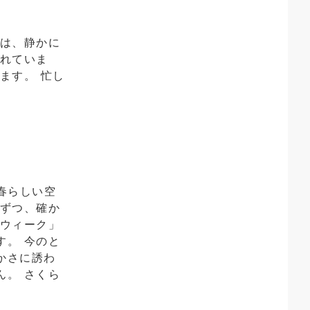
池は、静かに
されていま
ます。 忙し
春らしい空
しずつ、確か
らウィーク」
す。 今のと
かさに誘わ
ん。 さくら