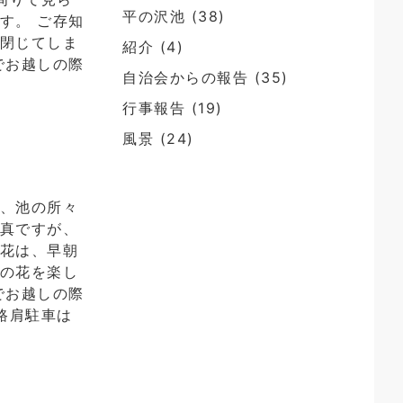
平の沢池
(38)
す。 ご存知
が閉じてしま
紹介
(4)
でお越しの際
自治会からの報告
(35)
行事報告
(19)
風景
(24)
り、池の所々
写真ですが、
の花は、早朝
蓮の花を楽し
でお越しの際
路肩駐車は