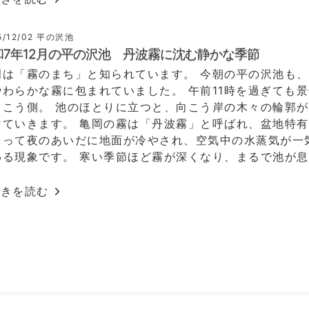
5/12/02
平の沢池
和7年12月の平の沢池 丹波霧に沈む静かな季節
岡は「霧のまち」と知られています。 今朝の平の沢池も
やわらかな霧に包まれていました。 午前11時を過ぎても
向こう側。 池のほとりに立つと、向こう岸の木々の輪郭
けていきます。 亀岡の霧は「丹波霧」と呼ばれ、盆地特
よって夜のあいだに地面が冷やされ、空気中の水蒸気が一
わる現象です。 寒い季節ほど霧が深くなり、まるで池が
う
続きを読む