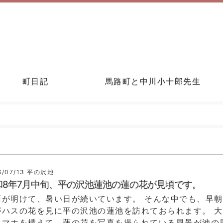
町日記
馬路町と中川小十郎先生
6/07/13
平の沢池
和8年7月中旬、平の沢池蓮池の蓮の花が見頃です。
雨が明けて、暑い日が続いています。 そんな中でも、早
がハスの花を見に平の沢池の蓮池を訪れておられます。 
スマホを構えて、蓮の花を写真を撮られている風景が池の