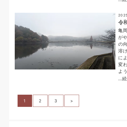
202
令
亀
が
の
溶
に
変
よ
…
1
2
3
>