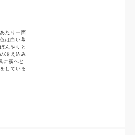
、あたり一面
景色は白い幕
がぼんやりと
有の冷え込み
気に霧へと
息をしている