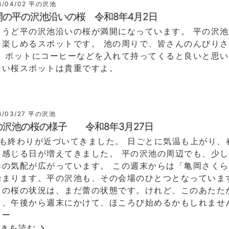
6/04/02
平の沢池
開の平の沢池沿いの桜 令和8年4月2日
ょうど平の沢池沿いの桜が満開になっています。 平の沢
を楽しめるスポットです。 池の周りで、皆さんのんびり
。 ポットにコーヒーなどを入れて持ってくると良いと思い
ない桜スポットは貴重ですよ。
6/03/27
平の沢池
の沢池の桜の様子 令和8年3月27日
月も終わりが近づいてきました。 日ごとに気温も上がり、
を感じる日が増えてきました。 平の沢池の周辺でも、少
春の気配が広がっています。 この週末からは「亀岡さく
始まります。平の沢池も、その会場のひとつとなっていま
ろの桜の状況は、まだ蕾の状態です。けれど、このあたた
て、午後から週末にかけて、ほころび始めるかもしれませ
ィー
続きを読む