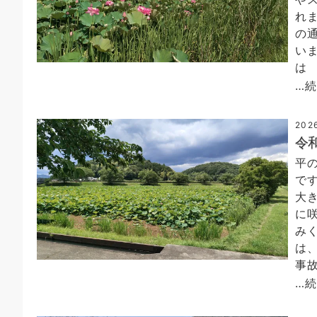
れ
の
い
は
…
202
令
平
で
大
に
み
は
事
…