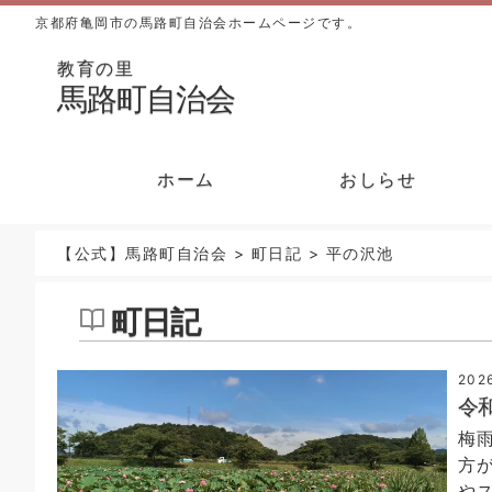
京都府亀岡市の馬路町自治会ホームページです。
教育の里
馬路町自治会
ホーム
おしらせ
【公式】馬路町自治会
>
町日記
>
平の沢池
町日記
202
令
梅
方
や