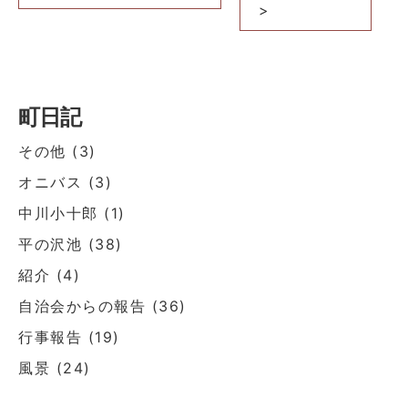
>
ゲ
ー
シ
ョ
町日記
ン
その他
(3)
オニバス
(3)
中川小十郎
(1)
平の沢池
(38)
紹介
(4)
自治会からの報告
(36)
行事報告
(19)
風景
(24)