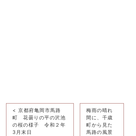
投
< 京都府亀岡市馬路
梅雨の晴れ
稿
町 花曇りの平の沢池
間に、千歳
ナ
の桜の様子 令和２年
町から見た
3月末日
馬路の風景
ビ